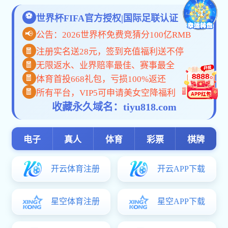
九游(JIUYOU)电子游戏电子平台-九游世界杯（中国）:关于我们
九游(JIUYOU)电子游戏电子平台-九游世界杯（中国）:服务与案例
九游(JIUYOU)电子游戏电子平台-九游世界杯（中国）:资讯动态
九游(JIUYOU)电子游戏电子平台-九游世界杯（中国）:党的九游世界
杯（中国）
九游(JIUYOU)电子游戏电子平台-九游世界杯（中国）:联系我们
Email. jxpxjgjt@163.com
P. 0799-6663728 / 周一至周五 8:30-17:30
A. 萍乡市经济技术开发区吴楚东大道10号