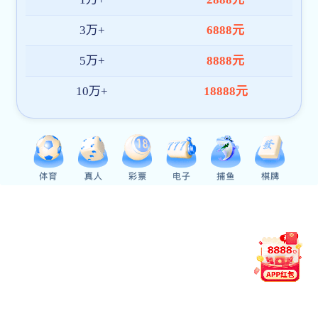
27
喜报丨江西九游(JIUYOU)电子游戏电子平
台-九游世界杯（中国）两项目斩获全省九
2026.07
游世界杯（中国）工程质量最高荣誉--杜鹃
花奖
近日，江西省住房和城乡九游世界杯（中
国）厅发布《关于公布2025年度江西省杜鹃花优质九
游世界杯（中国）工程入选名单的通知》（赣建城镇
〔2026〕35号），江西九游(JIUYOU)电子游戏
电子平台-九游世界杯（中国）下属单位承建的两个项
目成功上榜，荣膺江西省九游世界杯（中
国）工程质量最高荣誉——"江西省杜鹃花优质九游世
界杯（中国）工程"。
查看详情
16
绷紧安全弦 筑牢防护墙丨江西九游
(JIUYOU)电子游戏电子平台-九游世界杯
2026.07
（中国）召开安全生产工作推进会
7月16日，江西九游(JIUYOU)电子游戏电
子平台-九游世界杯（中国）召开安全生产工作推进
会，传达学习全省、全市安全生产