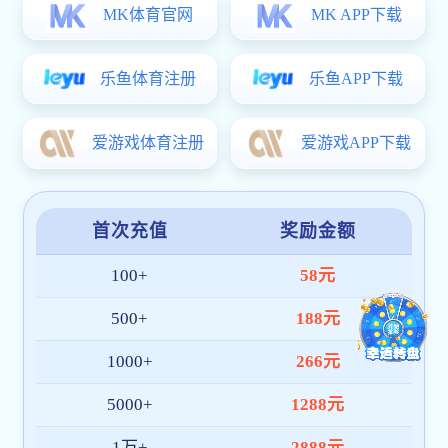
事长李浩然主持会议并讲话，党委副书
记、总经理李仕国部署下半年经营工
作。集团党委班子成员、市管干
部、高管，各部门、子
（分）公司主要负责人参加会议。
查看详情
28
喜报丨江西九游(JIUYOU)电子游戏电子平
台-九游世界杯（中国）斩获“新基建杯”智
2026.07
能建造及BIM应用大赛全国二等奖
7月28日，第六届“新基建杯”智能建造及BIM应
用大赛获奖结果正式公布，江西九游
(JIUYOU)电子游戏电子平台-九游世界杯（中国）报
送的《BIM技术助力萍乡市奥林匹克体育中心九游世
界杯（中国）项目数字化施工管理》成果，从
全国1800余项参赛作品中突围而出，荣获大赛
二等奖。
查看详情