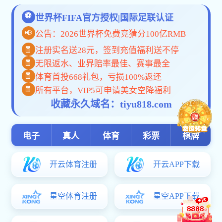
山下路调蓄池工程
江湾巷调蓄池工程
市政绿化
道路街巷
市政绿化
雨中海绵公路
雨中海绵道
道路街巷
道路街巷
319国道
芦万武公路
道路街巷
道路街巷
安源中大道
道路街巷