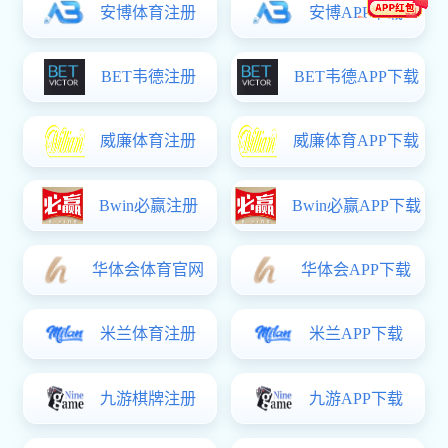
..
5
6
7
8
九游(JIUYOU)电子游戏电子平台-九游世界杯（中国）:关于我们
九游(JIUYOU)电子游戏电子平台-九游世界杯（中国）:服务与案例
九游(JIUYOU)电子游戏电子平台-九游世界杯（中国）:资讯动态
九游(JIUYOU)电子游戏电子平台-九游世界杯（中国）:党的九游世界
杯（中国）
九游(JIUYOU)电子游戏电子平台-九游世界杯（中国）:联系我们
Email. jxpxjgjt@163.com
P. 0799-6663728 / 周一至周五 8:30-17:30
A. 萍乡市经济技术开发区吴楚东大道10号