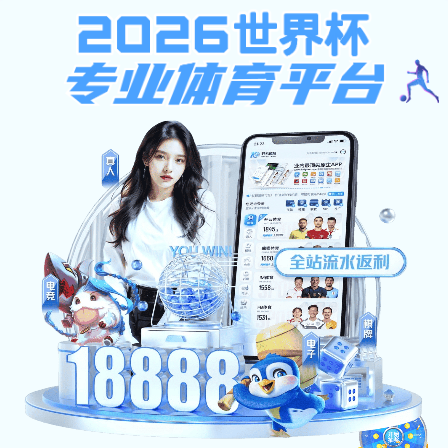
在集团党委的领导下，积极贯彻落实党的大政方针教育工作，加大思想
宣传力度。
九游(JIUYOU)电子游戏电子平台-九游世界杯（中国）
党建动态
认真贯彻落实中央《关于在深化国有企业改革中坚持党的领导加强党的九
游世界杯（中国）的若干意见》，把党组织作为推动企业改革发展的最坚
强的组织基。欢霞忧亢透慕秸呕愕辰üぷ，进一步建立健全各级基层党组
织，指导各级党组织通过开展丰富的组织生活，加强和改进党员管理工
作，提高党员素质，增强党员党性；注重在改革和九游世界杯（中国）的
实践中考察和选拔党员领导干部，加强对年轻干部的培养，培养吸收生
产、经营一线的积极分子加入党组织。
党纪学习教育专栏